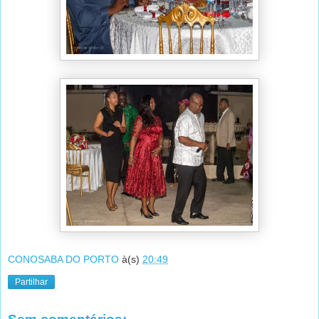
CONOSABA DO PORTO
à(s)
20:49
Partilhar